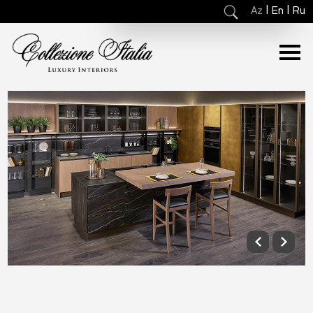
|
|
Az
En
Ru