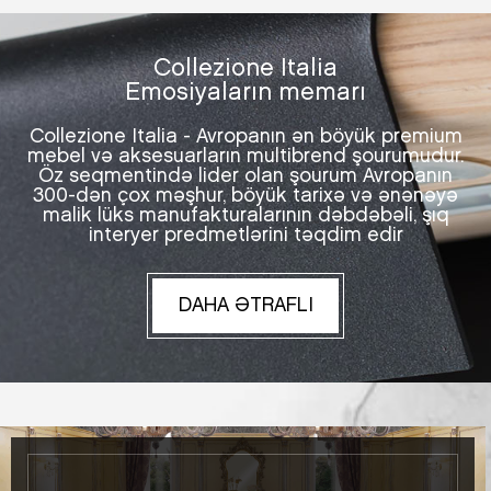
Collezione Italia
Emosiyaların memarı
Collezione Italia - Avropanın ən böyük premium
mebel və aksesuarların multibrend şourumudur.
Öz seqmentində lider olan şourum Avropanın
300-dən çox məşhur, böyük tarixə və ənənəyə
malik lüks manufakturalarının dəbdəbəli, şıq
interyer predmetlərini təqdim edir
DAHA ƏTRAFLI