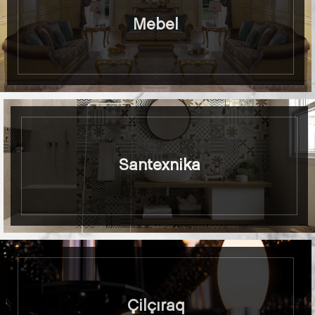
Mebel
Santexnika
Çilçıraq