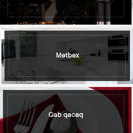
Mətbəx
Qab qacaq