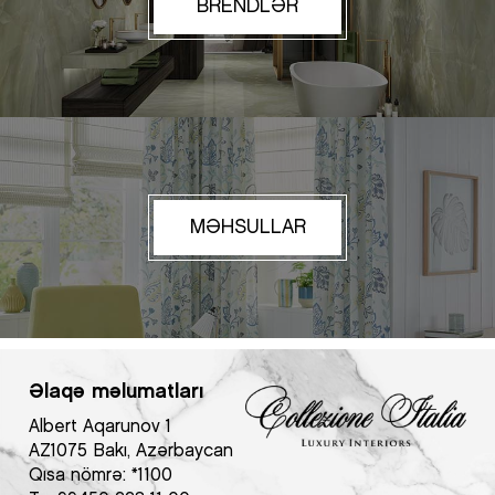
BRENDLƏR
MƏHSULLAR
Əlaqə məlumatları
Albert Aqarunov 1
AZ1075 Bakı, Azərbaycan
Qısa nömrə:
*1100