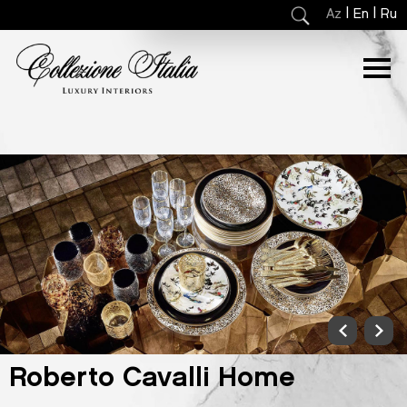
|
|
Az
En
Ru
Roberto Cavalli Home