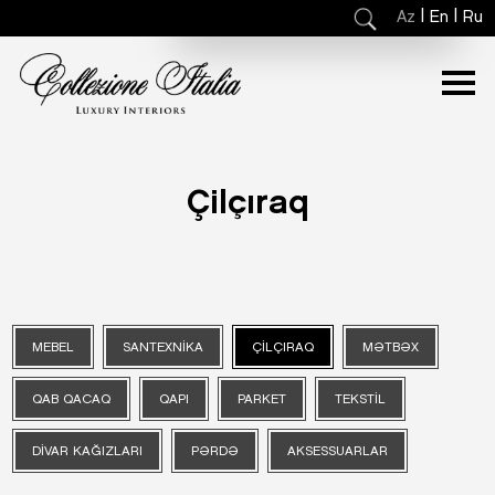
|
|
Az
En
Ru
Çilçıraq
MEBEL
SANTEXNIKA
ÇILÇIRAQ
MƏTBƏX
QAB QACAQ
QAPI
PARKET
TEKSTIL
DIVAR KAĞIZLARI
PƏRDƏ
AKSESSUARLAR