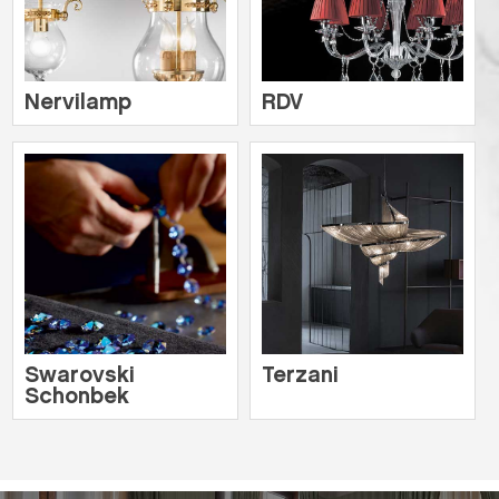
Nervilamp
RDV
Swarovski
Terzani
Schonbek