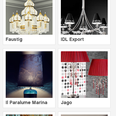
Faustig
IDL Export
Il Paralume Marina
Jago