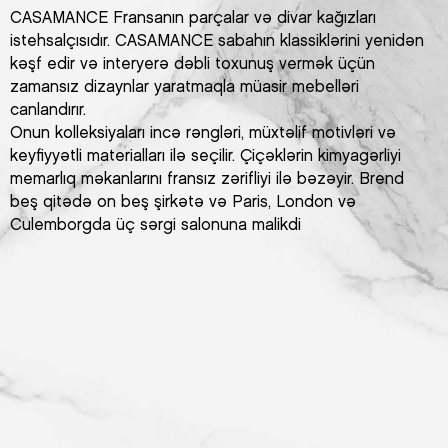
CASAMANCE Fransanın parçalar və divar kağızları
istehsalçısıdır. CASAMANCE sabahın klassiklərini yenidən
kəşf edir və interyerə dəbli toxunuş vermək üçün
zamansız dizaynlar yaratmaqla müasir mebelləri
canlandırır.
Onun kolleksiyaları incə rəngləri, müxtəlif motivləri və
keyfiyyətli materialları ilə seçilir. Çiçəklərin kimyagərliyi
memarlıq məkanlarını fransız zərifliyi ilə bəzəyir. Brend
beş qitədə on beş şirkətə və Paris, London və
Culemborgda üç sərgi salonuna malikdi