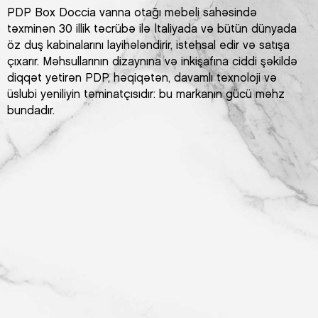
PDP Box Doccia vanna otağı mebeli sahəsində
təxminən 30 illik təcrübə ilə İtaliyada və bütün dünyada
öz duş kabinalarını layihələndirir, istehsal edir və satışa
çıxarır. Məhsullarının dizaynına və inkişafına ciddi şəkildə
diqqət yetirən PDP, həqiqətən, davamlı texnoloji və
üslubi yeniliyin təminatçısıdır: bu markanın gücü məhz
bundadır.