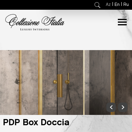
|
|
Az
En
Ru
PDP Box Doccia