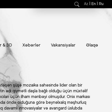
|
|
Az
En
Ru
r & 3D
Xəbərlər
Vakansiyalar
Əlaqə
rləşən şüşə mozaika sahəsində lider olan bir
kətin adı qiymətli daşla bağlı olduğu üçün müxtəlif
cıları üçün ilham mənbəyi olmuşdur. Onix markası
ında öndə olduğuna görə beynəlxalq məşhurluq
q davamlı innovasiyalar və avangard üslubda