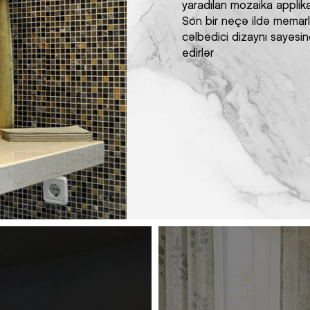
yaradılan mozaika applika
Son bir neçə ildə memarl
cəlbedici dizaynı sayəsi
edirlər