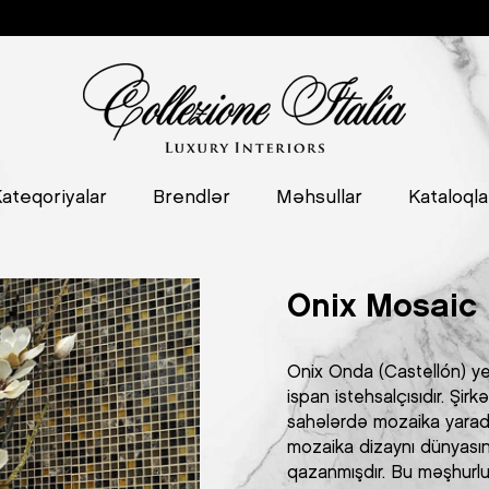
ateqoriyalar
Brendlər
Məhsullar
Kataloqla
Onix Mosaic
Onix Onda (Castellón) ye
ispan istehsalçısıdır. Şir
sahələrdə mozaika yaradı
mozaika dizaynı dünyas
qazanmışdır. Bu məşhurlu