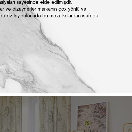
siyaları sayəsində əldə edilmişdir.
ar və dizaynerlər markanın çox yönlü və
ndə öz layihələrində bu mozaikalardan istifadə