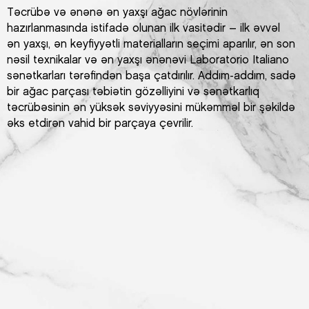
Təcrübə və ənənə ən yaxşı ağac növlərinin
hazırlanmasında istifadə olunan ilk vasitədir – ilk əvvəl
ən yaxşı, ən keyfiyyətli materialların seçimi aparılır, ən son
nəsil texnikalar və ən yaxşı ənənəvi Laboratorio Italiano
sənətkarları tərəfindən başa çatdırılır. Addım-addım, sadə
bir ağac parçası təbiətin gözəlliyini və sənətkarlıq
təcrübəsinin ən yüksək səviyyəsini mükəmməl bir şəkildə
əks etdirən vahid bir parçaya çevrilir.