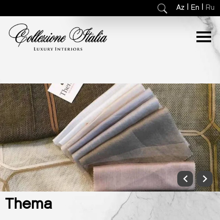
|
|
Az
En
Ru
Thema