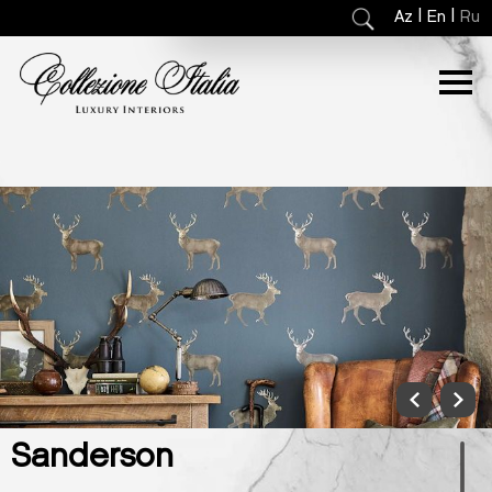
|
|
Az
En
Ru
Sanderson