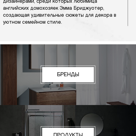
дизайнерами, среди которых любимица
английских домохозяек Эмма Бриджуотер,
создающая удивительные сюжеты для декора в
уютном семейном стиле.
Действительно большой выбор обоев делает
продукцию для декора Sanderson хорошим
выбором для отделки любых комнат и
воплощения в реальность любых современных
интерьерных концепций, в том числе дизайнов в
эко-стиле.
БРЕНДЫ
ПРОДУКТЫ