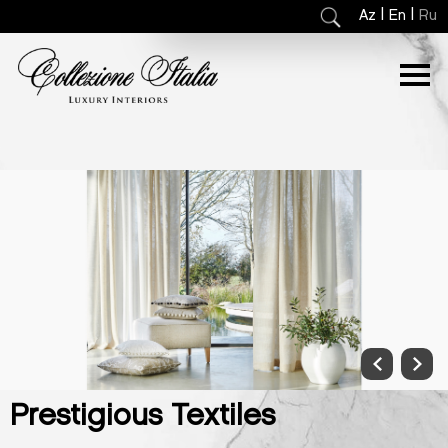
|
|
Az
En
Ru
Prestigious Textiles