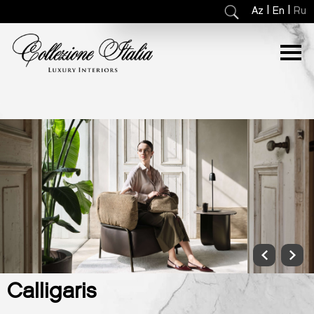
|
|
Az
En
Ru
Calligaris