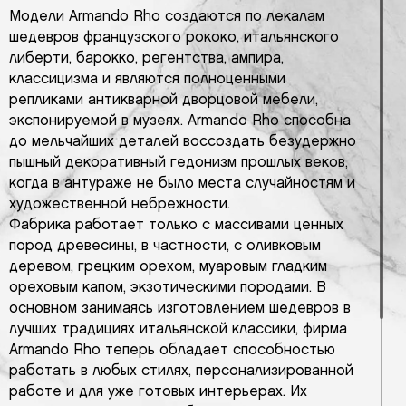
Модели Armando Rho создаются по лекалам
шедевров французского рококо, итальянского
либерти, барокко, регентства, ампира,
классицизма и являются полноценными
репликами антикварной дворцовой мебели,
экспонируемой в музеях. Armando Rho способна
до мельчайших деталей воссоздать безудержно
пышный декоративный гедонизм прошлых веков,
когда в антураже не было места случайностям и
художественной небрежности.
Фабрика работает только с массивами ценных
пород древесины, в частности, с оливковым
деревом, грецким орехом, муаровым гладким
ореховым капом, экзотическими породами. В
основном занимаясь изготовлением шедевров в
лучших традициях итальянской классики, фирма
Armando Rho теперь обладает способностью
работать в любых стилях, персонализированной
работе и для уже готовых интерьерах. Их