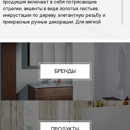
продукция включает в себя потрясающие
отделки, акценты в виде золотых листьев,
инкрустации по дереву, элегантную резьбу и
прекрасные ручные декорации. Для мягкой
мебели, наследующей ампир-эстетику, рококо,
ориентальные направления, применяется
элитный декорированный текстиль: жаккарды с
традиционными рапортами античным гранатом,
дамасками, пионами; расшитые золотом и
серебром атласные, шелковые, гобеленовые
ткани; велюр, бархат. На протяжении всех лет
БРЕНДЫ
своего существования Armando Rho создает
такие изделия, как изготовленные вручную
виниры, специальные отделки, шинуазри и многое
другое.
ПРОДУКТЫ