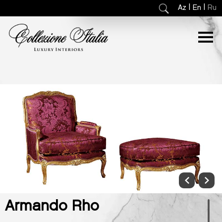
|
|
Az
En
Ru
Armando Rho