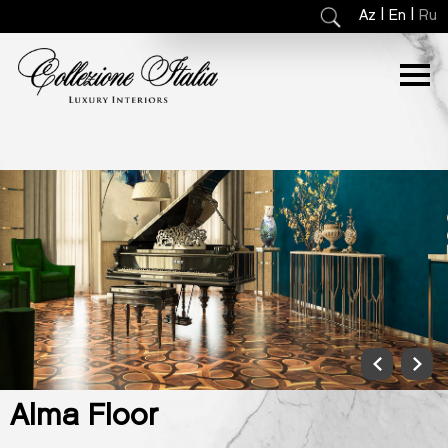
|
|
Az
En
Ru
Alma Floor