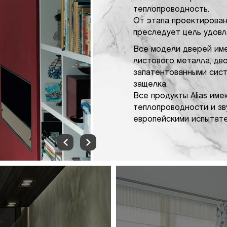
теплопроводность.
От этапа проектирован
преследует цель удовл
Все модели дверей име
листового металла, дв
запатентованными сист
защелка.
Все продукты Alias им
теплопроводности и зв
европейскими испытате