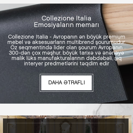
Collezione Italia
Emosiyaların memarı
Collezione Italia - Avropanın ən böyük premium
mebel və aksesuarların multibrend şourumudur.
Öz seqmentində lider olan şourum Avropanın
300-dən çox məşhur, böyük tarixə və ənənəyə
malik lüks manufakturalarının dəbdəbəli, şıq
interyer predmetlərini təqdim edir
DAHA ƏTRAFLI