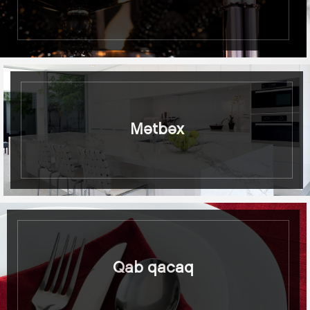
Mətbəx
Qab qacaq