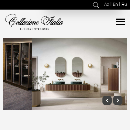
|
|
Az
En
Ru