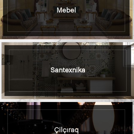
Mebel
Santexnika
Çilçıraq