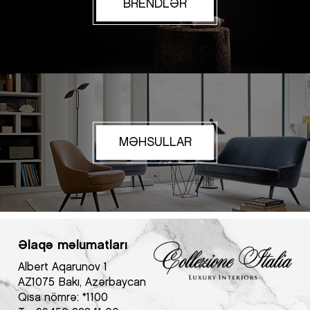
BRENDLƏR
MƏHSULLAR
Əlaqə məlumatları
Albert Aqarunov 1
AZ1075 Bakı, Azərbaycan
Qısa nömrə:
*1100