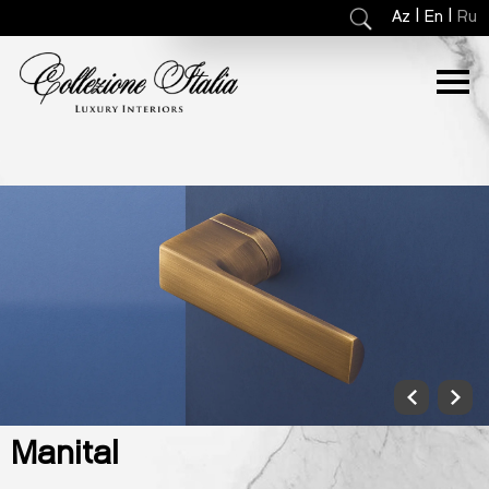
|
|
Az
En
Ru
Manital