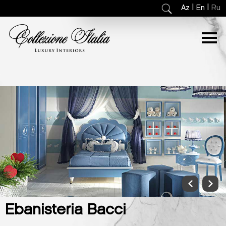
|
|
Az
En
Ru
Ebanisteria Bacci