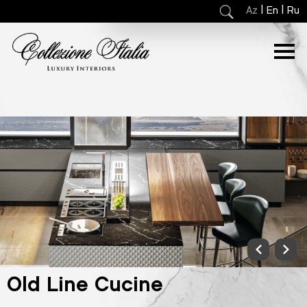
|
|
Az
En
Ru
Old Line Cucine