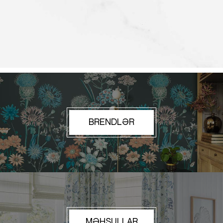
BRENDLƏR
MƏHSULLAR