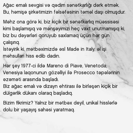
Ağac emalı sevgisi və qədim sənətkarlığı dərk etmək.
Bu, həmişə şirkətimizin fəlsəfəsinin təməl daşı olmuşdur.
Məhz ona görə ki, biz kiçik bir sənətkarlıq müəssisəsi
kimi başlamışıq və mənşəyimizi heç vaxt unutmamışıq ki,
biz bu dəyərləri qoruyub saxlamaq üçün hər gün
çalışırıq.
İstəyirik ki, mətbəximizdə əsl Made in Italy, əl işi
məhsulları hiss edib dadın.
Hər şey 1977-ci ildə Mareno di Piave, Venetoda,
Venesiya laqonunun gözəlliyi ilə Prosecco təpələrinin
əzəməti arasında başladı.
Biz ağac emalı və dizayn ehtirası ilə birləşən kiçik bir
dülgərlik dükanı olaraq başladıq.
Bizim fikrimiz? Yalnız bir mətbəx deyil, unikal hisslərlə
dolu bir yaşayış sahəsi yaratmaq.