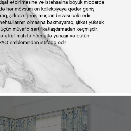
nkişaf etdirilməsinə və istehsalına böyük miqdarda
cədə hər mövsüm on kolleksiyaya qədər geniş
raq, şirkətə geniş müştəri bazası cəlb edir.
 məhsullarının olmasına baxmayaraq, şirkət yüksək
 üçün müvafiq sertifikatlaşdırmadan keçmişdir.
və ətraf mühitə hörmətlə yanaşır və bütün
PAQ embleminden istifadə edir.