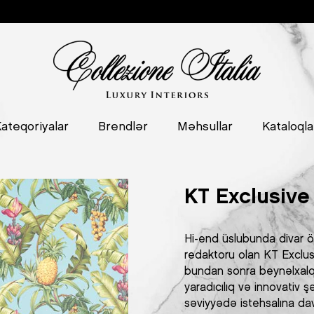
ateqoriyalar
Brendlər
Məhsullar
Kataloqla
KT Exclusive
Hi-end üslubunda divar ört
redaktoru olan KT Exclus
bundan sonra beynəlxalq s
yaradıcılıq və innovativ 
səviyyədə istehsalına da