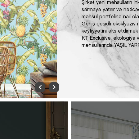
Şirkət yeni məhsulların i
sərmayə yatırır və nəti
məhsul portfelinə nail ola
Geniş çeşidli eksklyüziv
keyfiyyətini əks etdirmək
KT Exclusive, ekologiya 
məhsullarında YAŞIL YAR