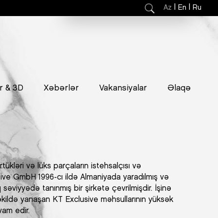
|
|
Az
En
Ru
r & 3D
Xəbərlər
Vakansiyalar
Əlaqə
ükləri və lüks parçaların istehsalçısı və
ive GmbH 1996-cı ildə Almaniyada yaradılmış və
əviyyədə tanınmış bir şirkətə çevrilmişdir. İşinə
şəkildə yanaşan KT Exclusive məhsullarının yüksək
vam edir.