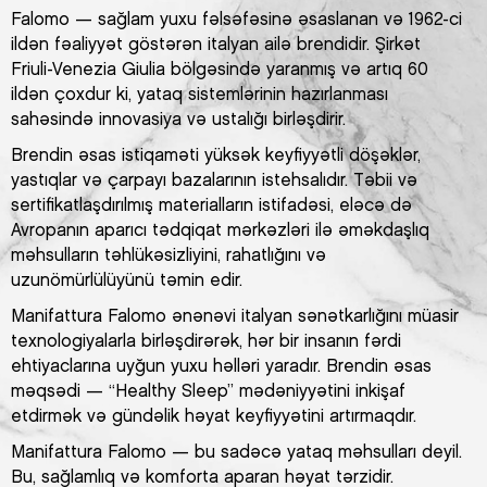
Falomo — sağlam yuxu fəlsəfəsinə əsaslanan və 1962-ci
ildən fəaliyyət göstərən italyan ailə brendidir. Şirkət
Friuli-Venezia Giulia bölgəsində yaranmış və artıq 60
ildən çoxdur ki, yataq sistemlərinin hazırlanması
sahəsində innovasiya və ustalığı birləşdirir.
Brendin əsas istiqaməti yüksək keyfiyyətli döşəklər,
yastıqlar və çarpayı bazalarının istehsalıdır. Təbii və
sertifikatlaşdırılmış materialların istifadəsi, eləcə də
Avropanın aparıcı tədqiqat mərkəzləri ilə əməkdaşlıq
məhsulların təhlükəsizliyini, rahatlığını və
uzunömürlülüyünü təmin edir.
Manifattura Falomo ənənəvi italyan sənətkarlığını müasir
texnologiyalarla birləşdirərək, hər bir insanın fərdi
ehtiyaclarına uyğun yuxu həlləri yaradır. Brendin əsas
məqsədi — “Healthy Sleep” mədəniyyətini inkişaf
etdirmək və gündəlik həyat keyfiyyətini artırmaqdır.
Manifattura Falomo — bu sadəcə yataq məhsulları deyil.
Bu, sağlamlıq və komforta aparan həyat tərzidir.