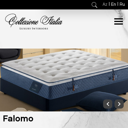
|
|
Az
En
Ru
Falomo