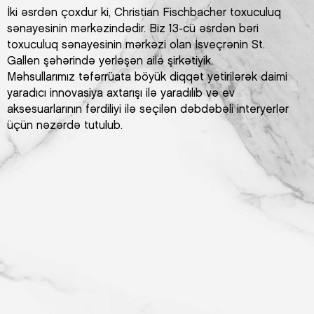
İki əsrdən çoxdur ki, Christian Fischbacher toxuculuq
sənayesinin mərkəzindədir. Biz 13-cü əsrdən bəri
toxuculuq sənayesinin mərkəzi olan İsveçrənin St.
Gallen şəhərində yerləşən ailə şirkətiyik.
Məhsullarımız təfərrüata böyük diqqət yetirilərək daimi
yaradıcı innovasiya axtarışı ilə yaradılıb və ev
aksesuarlarının fərdiliyi ilə seçilən dəbdəbəli interyerlər
üçün nəzərdə tutulub.