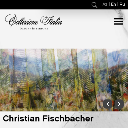
|
|
Az
En
Ru
Christian Fischbacher