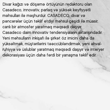
Divar kağızı və döşəmə örtüyünün redaktoru olan
Casadeco, innovativ, parlaq və yüksək keyfiyyətli
məhsulları ilə məşhurdur. CASADECO, divar və
pəncərələr üçün təklif etdiyi məhsul çeşidi ilə müasir,
canlı bir atmosfer yaratmaq məqsədi daşıyır.
Casadeco daim innovativ tendensiyaların axtarışındadır.
Yeni məhsulların inkişafı ilə şirkət öz imicini daha da
yüksəltmək, müştərilərini təəccübləndirmək, yeni əhval-
ruhiyyə və üslublar yaratmaq məqsədi daşıyır və interyer
dekorasiyası üçün daha fərdi bir yanaşma təklif edir.